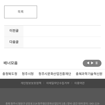
목록
이전글
다음글
배너모음
충청북도청
청주시청
청주시문화산업진흥재단
충북과학기술혁신원
개인정보보호정책
이메일무단수집거부
이용약관
충북 청주시 청원구 상당로 314 청주첨단문화산업단지 1층 / 장비-공간 대여 문의 : 043-219-