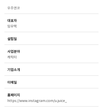
스타트업 기업소개 상세보기 - 제목, 담당부서, 담당자, 담당연락처, 내용, 첨부파일 정보 제공
우주앤코
대표자
임우택
설립일
사업분야
캐릭터
기업소개
이메일
홈페이지
https://www.instagram.com/u.juice_