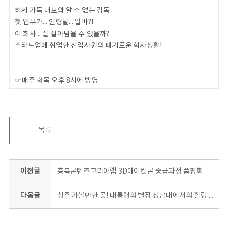
허세 가득 대표와 알 수 없는 감독
첫 업무가... 인형탈... 알바?!
이 회사... 잘 살아남을 수 있을까?
스타트업에 취업한 신입사원의 패기로운 회사생활!
⠀
⠀
☞매주 화목 오후 8시에 방영
☞충북콘텐츠코리아랩 스타트업 오피스 입주 기업 모담스튜디오에
서 제작된 콘텐츠 입니다.
충북콘텐츠코리아랩 공간 배경 보는 재미도 쏠쏠
웹드라마 #꿀잼
목록
유튜브 주소
https://www.youtube.com/channel/UCsef...
이전글
충북콘텐츠코리아랩 3D메이킷콘 중급과정 품평회
⠀
제작사 블로그
다음글
청주 가볼만한 곳! 대통령의 별장 청남대에서의 힐링 여행 1편 (청주여행,대청호,영춘재)
https://blog.naver.com/modamstudio
⠀
⠀