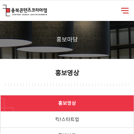
충북콘텐츠코리아랩
홍보마당
홍보영상
홍보영상
킥!스타트업