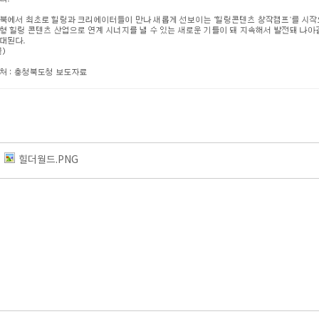
힐더월드.PNG