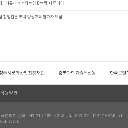
 '에듀테크 스타트업 B트랙' 데모데이
 창업전문 코치 양성교육 참가자 모집
청주시문화산업진흥재단
충북과학기술혁신원
한국콘텐
이용약관
의 : 043-219-1050 / 기타 문의 : 043-219-1144 / EMAIL : cbck
ESERVED.