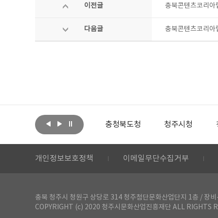
이전글
충북콘텐츠코리아랩,
다음글
충북콘텐츠코리아랩
아랩
문화체육관광부
충청북도청
청주시청
개인정보보호정책
이메일무단수집거부
충북 청주시 청원구 상당로 314 청주첨단문화산업단지 1층 / 장비-공간 대여 문
COPYRIGHT (c) 2020 청주시문화산업진흥재단 ALL RIGHTS R