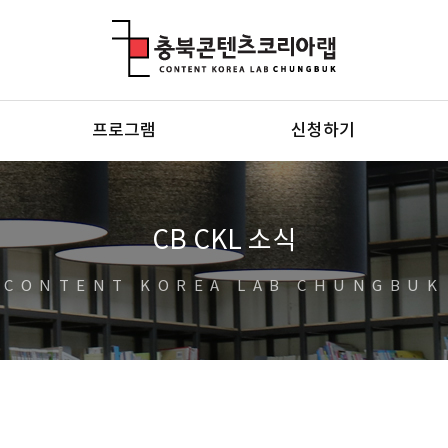
충북콘텐츠코리아랩
프로그램
신청하기
CB CKL 소식
CONTENT KOREA LAB CHUNGBUK