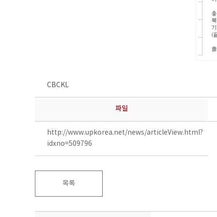
CBCKL
파일
http://www.upkorea.net/news/articleView.html?
idxno=509796
목록