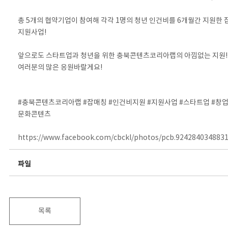
⠀
총 5개의 협약기업이 참여해 각각 1명의 청년 인건비를 6개월간 지원한
지원사업!
⠀
앞으로도 스타트업과 청년을 위한 충북콘텐츠코리아랩의 아낌없는 지원!
여러분의 많은 응원바랄게요!
⠀
⠀
#충북콘텐츠코리아랩 #잡매칭 #인건비지원 #지원사업 #스타트업 #창업
문화콘텐츠
https://www.facebook.com/cbckl/photos/pcb.924284034883
파일
목록