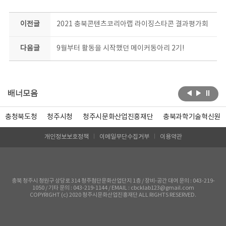
이전글
2021 충북콘텐츠코리아랩 라이징스타콘 결과평가회
다음글
9월부터 활동을 시작했던 메이커동아리 2기!
배너모음
충청북도청
청주시청
청주시문화산업진흥재단
충북과학기술혁신원
개인정보보호정책
이메일무단수집거부
이용약관
충북 청주시 청원구 상당로 314 청주첨단문화산업단지 1층 / 장비-공간 대여 문의 : 043-219-
1050 / 기타 문의 : 043-219-1144 / EMAIL : cbcklab123@gmail.com
COPYRIGHT (c) 2020 청주시문화산업진흥재단 ALL RIGHTS RESERVED.