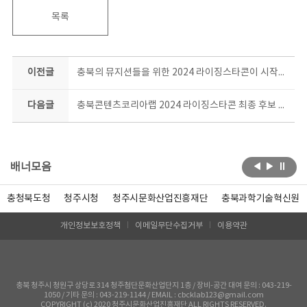
목록
이전글
충북의 뮤지션들을 위한 2024 라이징스타콘이 시작됐다!
다음글
충북콘텐츠코리아랩 2024 라이징스타콘 최종 후보 TOP5! 슈퍼주니어 등과 호흡맞춘 유명 프로듀서와 공동작업 돌입
배너모음
충청북도청
청주시청
청주시문화산업진흥재단
충북과학기술혁신원
개인정보보호정책
이메일무단수집거부
이용약관
충북 청주시 청원구 상당로 314 청주첨단문화산업단지 1층 / 장비-공간 대여 문의 : 043-219-
1050 / 기타 문의 : 043-219-1144 / EMAIL : cbcklab123@gmail.com
COPYRIGHT (c) 2020 청주시문화산업진흥재단 ALL RIGHTS RESERVED.