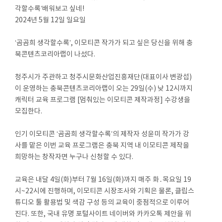
각할수록’배워보고 싶네!
2024년 5월 12일 일요일
‘곰곰희 생각할수록’, 이모티콘 작가가 되고 싶은 당신을 위해 충
북콘텐츠코리아랩이 나섰다.
청주시가 주관하고 청주시문화산업진흥재단(대표이사 변광섭)
이 운영하는 충북콘텐츠코리아랩이 오는 29일(수) 낮 12시까지
캐릭터 교육 프로그램 [멈춰있는 이모티콘 제작과정] 수강생을
모집한다.
인기 이모티콘 ‘곰곰희 생각할수록’의 제작자 성윤미 작가가 강
사를 맡은 이번 교육 프로그램은 충북 지역 내 이모티콘 제작을
희망하는 창작자면 누구나 신청할 수 있다.
교육은 내달 4일(화)부터 7월 16일(화)까지 매주 화․목요일 19
시~22시에 진행하며, 이모티콘 시장조사와 기획은 물론, 클립스
튜디오 툴 활용법 및 색감 구성 등의 교육이 중점적으로 이루어
진다. 또한, 국내 유명 포털사이트 네이버와 카카오톡 제안을 위