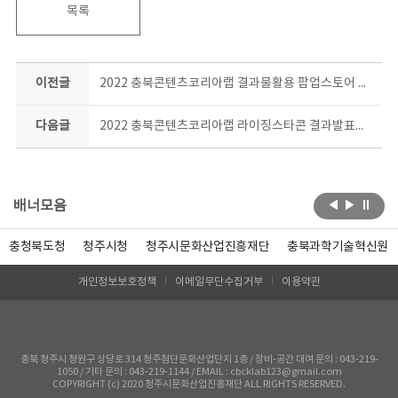
목록
이전글
2022 충북콘텐츠코리아랩 결과물활용 팝업스토어 현장
다음글
2022 충북콘텐츠코리아랩 라이징스타콘 결과발표회 현장
배너모음
충청북도청
청주시청
청주시문화산업진흥재단
충북과학기술혁신원
개인정보보호정책
이메일무단수집거부
이용약관
충북 청주시 청원구 상당로 314 청주첨단문화산업단지 1층 / 장비-공간 대여 문의 : 043-219-
1050 / 기타 문의 : 043-219-1144 / EMAIL : cbcklab123@gmail.com
COPYRIGHT (c) 2020 청주시문화산업진흥재단 ALL RIGHTS RESERVED.