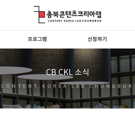
충북콘텐츠코리아랩
프로그램
신청하기
CB CKL 소식
CONTENT KOREA LAB CHUNGBUK