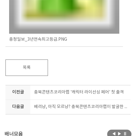
충청일보_3년연속최고등급.PNG
목록
이전글
충북콘텐츠코리아랩 '캐릭터 라이선싱 페어' 첫 출격
다음글
베리냥, 아직 모르냥? 충북콘텐츠코리아랩이 발굴한 캐릭터, 승승장구!
배너모음