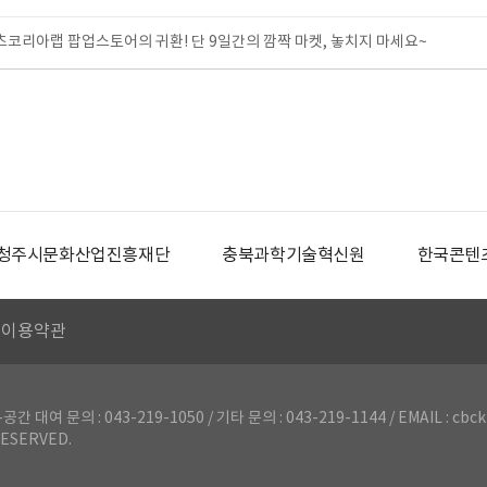
텐츠코리아랩 팝업스토어의 귀환! 단 9일간의 깜짝 마켓, 놓치지 마세요~
청주시문화산업진흥재단
충북과학기술혁신원
한국콘텐
이용약관
의 : 043-219-1050 / 기타 문의 : 043-219-1144 / EMAIL : cbck
ESERVED.