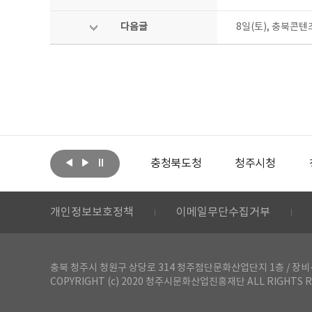
다음글
8일(토), 충북콘
아랩
문화체육관광부
충청북도청
청주시청
개인정보보호정책
이메일무단수집거부
충북 청주시 청원구 상당로 314 청주첨단문화산업단지 1층 / 장비-공간 대여 문
COPYRIGHT (c) 2020 청주시문화산업진흥재단 ALL RIGHTS R