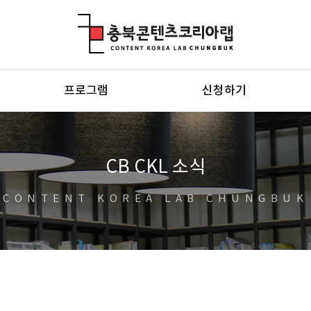
충북콘텐츠코리아랩
프로그램
신청하기
CB CKL 소식
CONTENT KOREA LAB CHUNGBUK