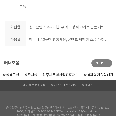
목록
이전글
충북콘텐츠코리아랩, 우리 고장 이야기로 만든 캐릭터 팝업 전시
다음글
청주시문화산업진흥재단, 콘텐츠 체험형 쇼룸·마켓 운영
배너모음
충청북도청
청주시청
청주시문화산업진흥재단
충북과학기술혁신원
개인정보보호정책
이메일무단수집거부
이용약관
충북 청주시 청원구 상당로 314 청주첨단문화산업단지 1층 / 장비-공간 대여 문의 : 043-219-
1050 / 기타 문의 : 043-219-1144 / EMAIL : cbcklab123@gmail.com
COPYRIGHT (c) 2020 청주시문화산업진흥재단 ALL RIGHTS RESERVED.