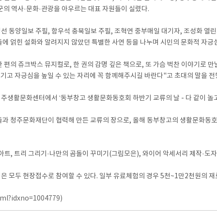
·군의 역사·문화·관광을 아우르는 대표 자원들이 실렸다.
선 동양일보 주필, 함우석 충북일보 주필, 조혁연 중부매일 대기자, 조성화 열린
에 얽힌 설화와 알려지지 않았던 특별한 사연 등을 나누며 시민의 문화적 자긍심
편의 쥬크박스 뮤지컬로, 한 권의 감명 깊은 책으로, 또 가슴 벅찬 이야기로 만
기고 자긍심을 높일 수 있는 자리에 꼭 함께해주시길 바란다"고 초대의 말을 전
 청주생활문화센터에서 ‘동부창고 생활문화동호회 하반기 교류의 날 - 다 같이 놀고
 청주문화재단이 협력해 만든 교류의 장으로, 올해 동부창고의 생활문화동호회 
아트, 트리 그리기·나만의 곰돌이 꾸미기(그림모은), 와이어 악세서리 제작·도
은 모두 현장접수로 참여할 수 있다. 일부 유료체험의 경우 5천~1만2천원의 재
html?idxno=1004779)