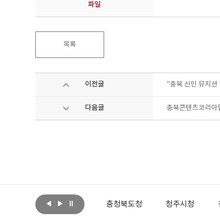
파일
목록
이전글
"충북 신인 뮤지션
다음글
충북콘텐츠코리아랩
아랩
문화체육관광부
충청북도청
청주시청