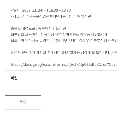
- 일시 : 2023. 11. 24(금) 16:30 ~ 18:30
- 장소 : 청주시문화산업진흥재단 1층 에듀피아 영상관
충북을 배경으로 / 충북에서 만들어진
웹콘텐츠 교육과정, 창작과정 사업 참여자분들의 작품 상영&시사
웹드라마 제작사로 유명한 ’(주)와이낫미디어‘의 장우경 본부장님의 특
참석자 전원에게 가볍고 휴대성이 좋은 ’셀카봉 삼각대‘를 드립니다 (많관
https://docs.google.com/forms/d/e/1FAIpQLSdt08C1qcYO
파일
목록