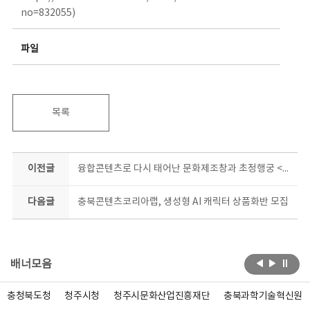
no=832055)
파일
목록
이전글
융합콘텐츠로 다시 태어난 문화제조창과 초정행궁 <창고>&<초정, 당신을 위한 노래> 막 오른다
다음글
충북콘텐츠코리아랩, 생성형 AI 캐릭터 상품화반 모집
배너모음
충청북도청
청주시청
청주시문화산업진흥재단
충북과학기술혁신원