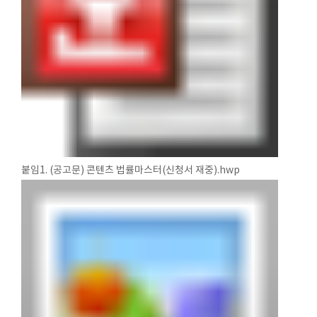
붙임1. (공고문) 콘텐츠 법률마스터(신청서 재중).hwp