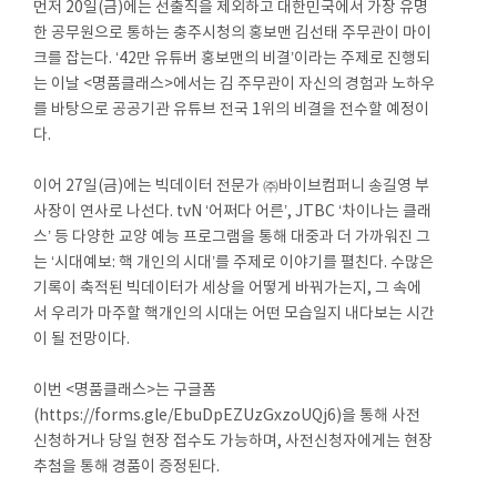
먼저 20일(금)에는 선출직을 제외하고 대한민국에서 가장 유명
한 공무원으로 통하는 충주시청의 홍보맨 김선태 주무관이 마이
크를 잡는다. ‘42만 유튜버 홍보맨의 비결’이라는 주제로 진행되
는 이날 <명품클래스>에서는 김 주무관이 자신의 경험과 노하우
를 바탕으로 공공기관 유튜브 전국 1위의 비결을 전수할 예정이
다.
이어 27일(금)에는 빅데이터 전문가 ㈜바이브컴퍼니 송길영 부
사장이 연사로 나선다. tvN ‘어쩌다 어른’, JTBC ‘차이나는 클래
스’ 등 다양한 교양 예능 프로그램을 통해 대중과 더 가까워진 그
는 ‘시대예보: 핵 개인의 시대’를 주제로 이야기를 펼친다. 수많은
기록이 축적된 빅데이터가 세상을 어떻게 바꿔가는지, 그 속에
서 우리가 마주할 핵개인의 시대는 어떤 모습일지 내다보는 시간
이 될 전망이다.
이번 <명품클래스>는 구글폼
(https://forms.gle/EbuDpEZUzGxzoUQj6)을 통해 사전
신청하거나 당일 현장 접수도 가능하며, 사전신청자에게는 현장
추첨을 통해 경품이 증정된다.