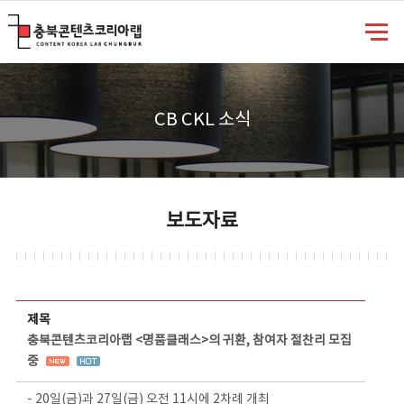
충북콘텐츠코리아랩
CB CKL 소식
보도자료
보도자료 상세보기 - 제목, 담당부서, 담당자, 담당연락처, 내용, 첨부파일 정보 제공
제목
충북콘텐츠코리아랩 <명품클래스>의 귀환, 참여자 절찬리 모집
중
- 20일(금)과 27일(금) 오전 11시에 2차례 개최