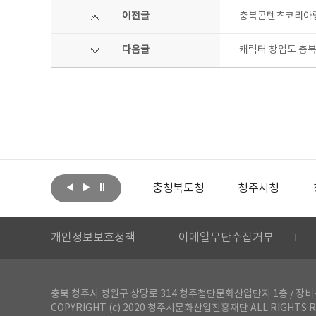
이전글
충북콘텐츠코리아랩 
다음글
캐릭터 창업도 충
아랩
문화체육관광부
충청북도청
청주시청
개인정보보호정책
이메일무단수집거부
충북 청주시 청원구 상당로 314 청주첨단문화산업단지 1층 / 장비-공간 대여 문
COPYRIGHT (c) 2020 청주시문화산업진흥재단 ALL RIGHTS R