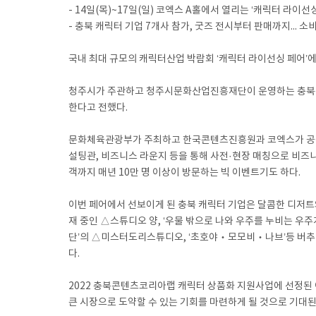
- 14일(목)~17일(일) 코엑스 A홀에서 열리는 ‘캐릭터 라이선싱
- 충북 캐릭터 기업 7개사 참가, 굿즈 전시부터 판매까지... 
국내 최대 규모의 캐릭터산업 박람회 ‘캐릭터 라이선싱 페어’
청주시가 주관하고 청주시문화산업진흥재단이 운영하는 충북콘텐츠
한다고 전했다.
문화체육관광부가 주최하고 한국콘텐츠진흥원과 코엑스가 공동 
설팅관, 비즈니스 라운지 등을 통해 사전·현장 매칭으로 비즈
객까지 매년 10만 명 이상이 방문하는 빅 이벤트기도 하다.
이번 페어에서 선보이게 된 충북 캐릭터 기업은 달콤한 디저트
재 중인 △스튜디오 양, ‘우물 밖으로 나와 우주를 누비는 우
단’의 △미스터도리스튜디오, ‘초호야‧모모비‧나브’등 버추얼
다.
2022 충북콘텐츠코리아랩 캐릭터 상품화 지원사업에 선정된 
큰 시장으로 도약할 수 있는 기회를 마련하게 될 것으로 기대된