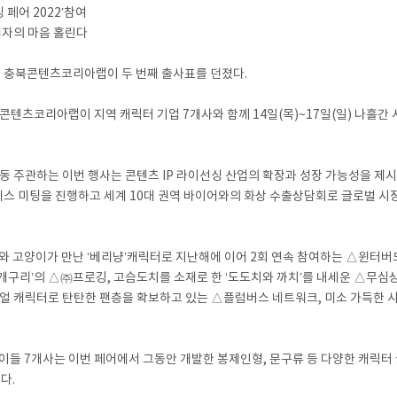
 페어 2022’참여
소비자의 마음 홀린다
에 충북콘텐츠코리아랩이 두 번째 출사표를 던졌다.
코리아랩이 지역 캐릭터 기업 7개사와 함께 14일(목)~17일(일) 나흘간 서울
주관하는 이번 행사는 콘텐츠 IP 라이선싱 산업의 확장과 성장 가능성을 제시
니스 미팅을 진행하고 세계 10대 권역 바이어와의 화상 수출상담회로 글로벌 시
와 고양이가 만난 ‘베리냥’캐릭터로 지난해에 이어 2회 연속 참여하는 △윈터
주개구리’의 △㈜프로깅, 고슴도치를 소재로 한 ‘도도치와 까치’를 내세운 △무심
 캐릭터로 탄탄한 팬층을 확보하고 있는 △플럼버스 네트워크, 미소 가득한 시그
이들 7개사는 이번 페어에서 그동안 개발한 봉제인형, 문구류 등 다양한 캐릭터
다.