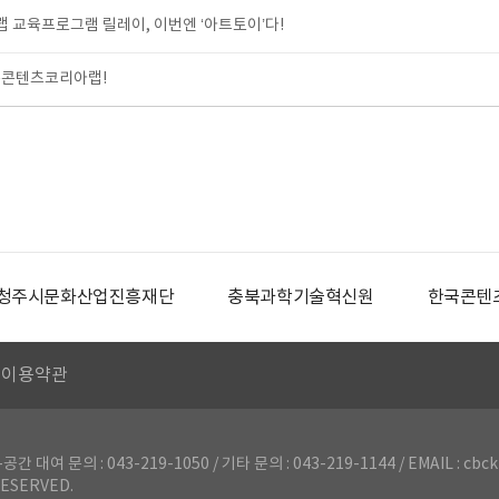
교육프로그램 릴레이, 이번엔 ‘아트토이’다!
북콘텐츠코리아랩!
청주시문화산업진흥재단
충북과학기술혁신원
한국콘텐
이용약관
의 : 043-219-1050 / 기타 문의 : 043-219-1144 / EMAIL : cbck
ESERVED.