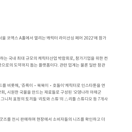
 코엑스 A홀에서 열리는‘캐릭터 라이선싱 페어 2022’에 참가
하는 국내 최대 규모의 캐릭터산업 박람회로, 참가기업을 위한 컨
장으로의 도약까지 돕는 플랫폼이다. 관련 업계는 물론 일반 참관
버드를 비롯해, ‘쥬륵이‧북북이‧호돌이’캐릭터로 인스타툰을 연
상회, 시원한 국물을 만드는 재료들로 구성된 ’오뎅나라 야채군
니처 표정의 토끼들 ‘리토와 스튜’의 △리틀 스튜디오 등 7개사
 굿즈를 전시 판매하며 현장에서 소비자들의 니즈를 확인하고 더