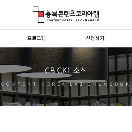
충북콘텐츠코리아랩
프로그램
신청하기
CB CKL 소식
CONTENT KOREA LAB CHUNGBUK