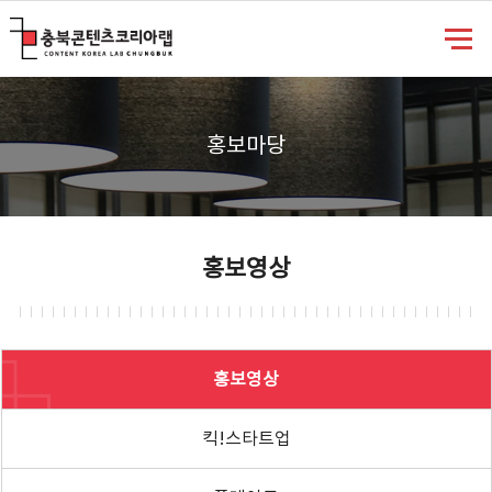
충북콘텐츠코리아랩
홍보마당
홍보영상
홍보영상
킥!스타트업