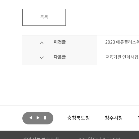
목록
이전글
2023 에듀플러스
다음글
교육기관 연계사업 
아랩
문화체육관광부
충청북도청
청주시청