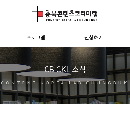
충북콘텐츠코리아랩
프로그램
신청하기
CB CKL 소식
CONTENT KOREA LAB CHUNGBUK