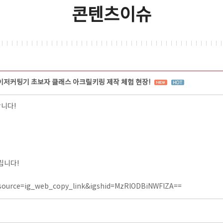
콘텐츠이슈
이저커팅기 초보자 클래스 아크릴키링 제작 체험 현장!
합니다!
립니다!
source=ig_web_copy_link&igshid=MzRlODBiNWFlZA==