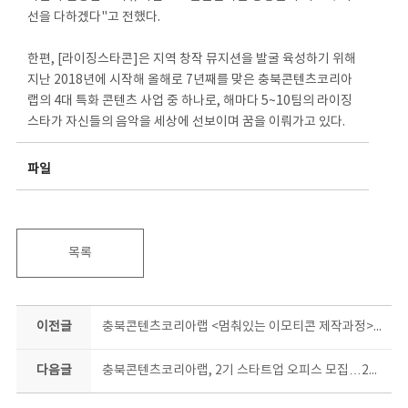
선을 다하겠다"고 전했다.
한편, [라이징스타콘]은 지역 창작 뮤지션을 발굴 육성하기 위해
지난 2018년에 시작해 올해로 7년째를 맞은 충북콘텐츠코리아
랩의 4대 특화 콘텐츠 사업 중 하나로, 해마다 5~10팀의 라이징
스타가 자신들의 음악을 세상에 선보이며 꿈을 이뤄가고 있다.
파일
목록
이전글
충북콘텐츠코리아랩 <멈춰있는 이모티콘 제작과정> ‘곰곰희 생각할수록’배워보고 싶네!
다음글
충북콘텐츠코리아랩, 2기 스타트업 오피스 모집…23일까지