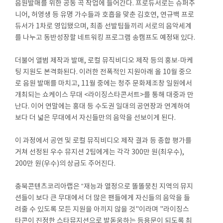
음원발매를 위한 공동 곡 작업에 들어간다. 프로듀서로는 슈퍼주
니어, 허영생 등 유명 가수들과 호흡을 맞춘 김호연, 연규백 프로
듀서가 1차로 영입됐으며, 최종 선발팀들끼리 서로의 음악세계
를 나누고 동반성장할 네트워킹 프로그램 송캠프도 예정돼 있다.
더불어 앨범 제작과 발매, 로컬 뮤직비디오 제작 등의 홍보·마케
팅 지원도 본격화된다. 이러한 전폭적인 지원아래 올 10월 중으
로 음원 발매를 마치고, 11월 중에는 청주 문화제조창 일원에서
개최되는 쇼케이스 무대 <라이징스타콘서트>를 통해 대중과 만
난다. 이어 연말에는 홍대 등 수도권 일대의 공연장과 연계하여
보다 더 넓은 무대에서 자신들만의 음악을 선보이게 된다.
이 과정에서 공연 및 로컬 뮤직비디오 제작 결과 등 종합 평가를
거쳐 선정된 우수 뮤지션 2팀에게는 각각 300만 원(최우수),
200만 원(우수)의 상금도 주어진다.
충북콘텐츠코리아랩은 “재능과 열정으로 똘똘뭉친 지역의 뮤지
션들이 보다 큰 무대에서 더 많은 팬들에게 자신들의 음악을 들
려줄 수 있도록 모든 지원을 아끼지 않을 것"이라며 "라이징스
타콘이 진정한 스타뮤지션으로 발돋움하는 등용문이 되도록 최