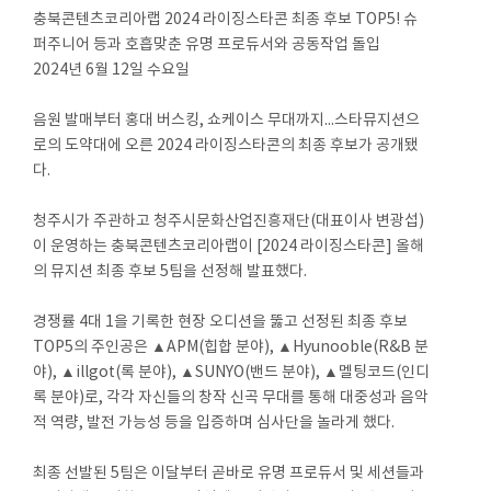
충북콘텐츠코리아랩 2024 라이징스타콘 최종 후보 TOP5! 슈
퍼주니어 등과 호흡맞춘 유명 프로듀서와 공동작업 돌입
2024년 6월 12일 수요일
음원 발매부터 홍대 버스킹, 쇼케이스 무대까지...스타뮤지션으
로의 도약대에 오른 2024 라이징스타콘의 최종 후보가 공개됐
다.
청주시가 주관하고 청주시문화산업진흥재단(대표이사 변광섭)
이 운영하는 충북콘텐츠코리아랩이 [2024 라이징스타콘] 올해
의 뮤지션 최종 후보 5팀을 선정해 발표했다.
경쟁률 4대 1을 기록한 현장 오디션을 뚫고 선정된 최종 후보
TOP5의 주인공은 ▲APM(힙합 분야), ▲Hyunooble(R&B 분
야), ▲illgot(록 분야), ▲SUNYO(밴드 분야), ▲멜팅코드(인디
록 분야)로, 각각 자신들의 창작 신곡 무대를 통해 대중성과 음악
적 역량, 발전 가능성 등을 입증하며 심사단을 놀라게 했다.
최종 선발된 5팀은 이달부터 곧바로 유명 프로듀서 및 세션들과