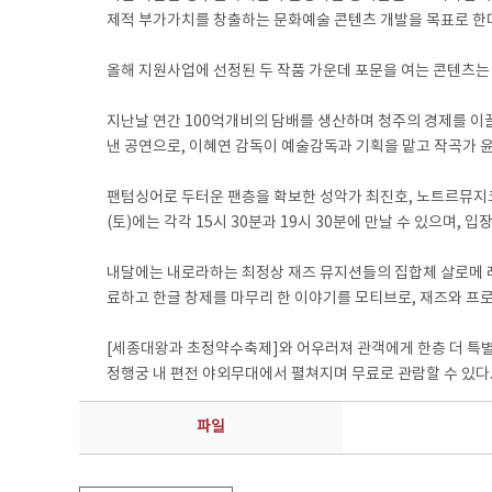
제적 부가가치를 창출하는 문화예술 콘텐츠 개발을 목표로 한
올해 지원사업에 선정된 두 작품 가운데 포문을 여는 콘텐츠는 9
지난날 연간 100억개비의 담배를 생산하며 청주의 경제를 이
낸 공연으로, 이혜연 감독이 예술감독과 기획을 맡고 작곡가 윤
팬텀싱어로 두터운 팬층을 확보한 성악가 최진호, 노트르뮤지크 소
(토)에는 각각 15시 30분과 19시 30분에 만날 수 있으며, 
내달에는 내로라하는 최정상 재즈 뮤지션들의 집합체 살로메 레코드
료하고 한글 창제를 마무리 한 이야기를 모티브로, 재즈와 프
[세종대왕과 초정약수축제]와 어우러져 관객에게 한층 더 특별한 예술적
정행궁 내 편전 야외무대에서 펼쳐지며 무료로 관람할 수 있다
파일