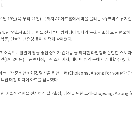
다.
월 19일(목)부터 21일(토)까지 AG아트홀에서 막을 올리는 <쥬크박스 뮤지컬
끌었던 ‘연초제조창’이 어느 샌가부터 방치되어 있다가 ‘문화제조창’으로 변모하
학준, 연출가 천은영 등이 제작에 참여했다.
속으로 활발히 활동 중인 성악가 김아름 등 화려한 라인업과 탄탄한 스토리를 자랑
입장권(1인 3만원)은 공연세상, 파인스테이지, 네이버 예약 등에서 예매할 수 있다.
가 준비한 <초정, 당신을 위한 노래(Chojeong, A song for you)
로젝션 매핑 미디어 아트를 접목했다.
 경험을 선사하게 될 <초정, 당신을 위한 노래(Chojeong, A song for y
.