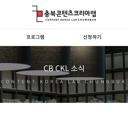
충북콘텐츠코리아랩
프로그램
신청하기
CB CKL 소식
CONTENT KOREA LAB CHUNGBUK