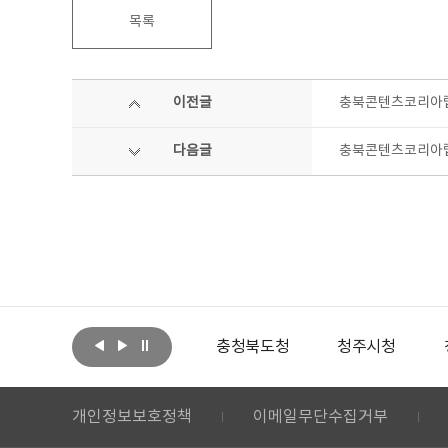
목록
이전글
충북콘텐츠코리아랩
다음글
충북콘텐츠코리아랩,
아랩
문화체육관광부
충청북도청
청주시청
개인정보보호정책
이메일무단수집거부