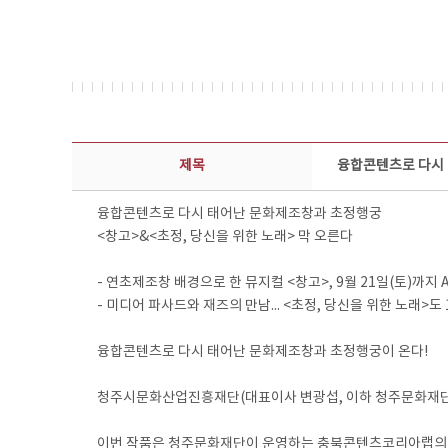
보도자료 상세보기 - 제목, 담당부서, 담당자, 담당연락처, 내용, 첨부파일 정보 제공
제목
융합콘텐츠로 다시 
융합콘텐츠로 다시 태어난 문화제조창과 초정행궁
<창고>&<초정, 당신을 위한 노래> 막 오른다
- 연초제조창 배경으로 한 뮤지컬 <창고>, 9월 21일(토)까지
- 미디어 파사드와 재즈의 만남... <초정, 당신을 위한 노래>도 
융합콘텐츠로 다시 태어난 문화제조창과 초정행궁이 온다!
청주시문화산업진흥재단(대표이사 변광섭, 이하 청주문화재단)이
이번 작품은 청주문화재단이 운영하는 충북콘텐츠코리아랩의 [