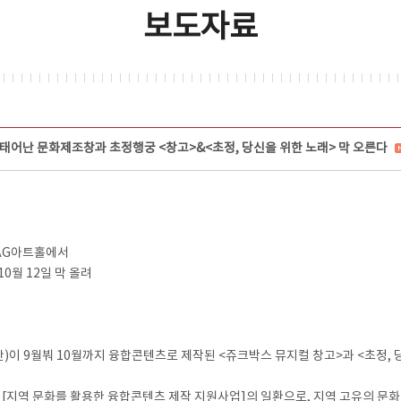
보도자료
태어난 문화제조창과 초정행궁 <창고>&<초정, 당신을 위한 노래> 막 오른다
 AG아트홀에서
10월 12일 막 올려
 9월붜 10월까지 융합콘텐츠로 제작된 <쥬크박스 뮤지컬 창고>과 <초정, 당
지역 문화를 활용한 융합콘텐츠 제작 지원사업]의 일환으로, 지역 고유의 문화