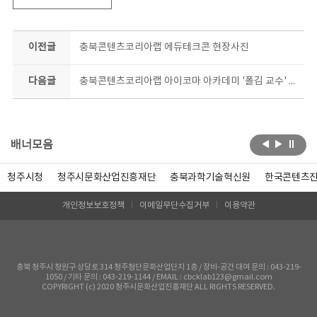
이전글
충북콘텐츠코리아랩 에듀테크콘 현장사진
다음글
충북콘텐츠코리아랩 아이코마 아카데미 '폴김 교수' 강연
배너모음
청주시청
청주시문화산업진흥재단
충북과학기술혁신원
한국콘텐츠
개인정보보호정책
이메일무단수집거부
이용약관
충북 청주시 청원구 상당로 314 청주첨단문화산업단지 1층 / 장비-공간 대여 문의 : 043-219-
1050 / 기타 문의 : 043-219-1144 / EMAIL : cbcklab123@gmail.com
COPYRIGHT (c) 2020 청주시문화산업진흥재단 ALL RIGHTS RESERVED.