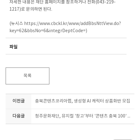
자세한 내용은 재단 홈페이지를 참조하거나 전화(043-219-
1217)로 문의하면 된다.
(뉴시스
https://www.cbckl.kr/www/addBbsNttView.do?
key=62&bbsNo=6&integrDeptCode=)
파일
목록
이전글
충북콘텐츠코리아랩, 생성형 AI 캐릭터 상품화반 모집
다음글
청주문화재단, 뮤지컬 '창고'부터 '콘텐츠 충북 100' 북콘서트까지