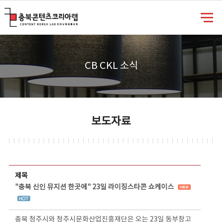
충북콘텐츠코리아랩
CB CKL 소식
보도자료
보도자료 상세보기 - 제목, 담당부서, 담당자, 담당연락처, 내용, 첨부파일 정보 제공
제목
"충북 신인 뮤지션 한곳에" 23일 라이징스타콘 쇼케이스
충북 청주시와 청주시문화산업진흥재단은 오는 23일 동부창고