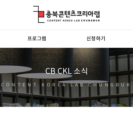
충북콘텐츠코리아랩
프로그램
신청하기
CB CKL 소식
CONTENT KOREA LAB CHUNGBUK