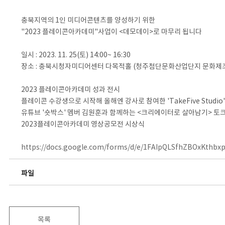
충북지역의 1인 미디어콘텐츠를 양성하기 위한
"2023 플레이콘아카데미"사업이 <데모데이>로 마무리 됩니다
일시 : 2023. 11. 25(토) 14:00~ 16:30
장소 : 충북시청자미디어센터 다목적홀 (청주첨단문화산업단지 문화제조
2023 플레이콘아카데미 성과 전시
플레이콘 수강생으로 시작해 올해엔 강사로 참여한 'TakeFive Studio
유튜브 '숏박스' 멤버 김원훈과 함께하는 <크리에이터로 살아남기> 토
2023플레이콘아카데미 영상공모전 시상식
https://docs.google.com/forms/d/e/1FAIpQLSfhZBOxKt
파일
목록