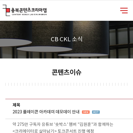
충북콘텐츠코리아랩
CB CKL 소식
콘텐츠이슈
콘텐츠이슈 상세보기 - 제목, 담당부서, 담당자, 담당연락처, 내용, 첨부파일 정보 제공
제목
2023 플레이콘 아카데미 데모데이 안내
약 275만 구독자 유튜브 '숏박스' 멤버 "김원훈"과 함께하는
<크리에이터로 살아남기> 토크콘서트 진행 예정