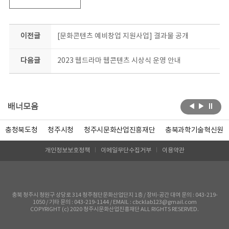
이전글
[문화콘텐츠 예비창업 지원사업] 결과물 공개
다음글
2023 웹드라마 웹콘텐츠 시상식 운영 안내
배너모음
충청북도청
청주시청
청주시문화산업진흥재단
충북과학기술혁신원
개인정보보호정책
이메일무단수집거부
이용약관
충북 청주시 청원구 상당로 314 청주첨단문화산업단지 1층 / 장비-공간 대여 문의 : 043-219-
1050 / 기타 문의 : 043-219-1144 / EMAIL : cbcklab123@gmail.com
COPYRIGHT (c) 2020 청주시문화산업진흥재단 ALL RIGHTS RESERVED.