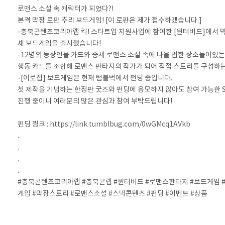
로맨스 소설 속 캐릭터가 되었다?!
본격 막장 로판 추리 보드게임! [이 로판은 제가 접수하겠습니다.]
-충북콘텐츠코리아랩 킥! 스타트업 지원사업에 참여한 [윈터버드]에서 막
셰 보드게임을 출시했습니다!
-12명의 등장인물 카드와 중세 로맨스 소설 속에 나올 법한 장소들이있는
행동 카드를 조합해 로맨스 판타지의 작가가 되어 직접 스토리를 구성하는
-[이로접] 보드게임은 현재 텀블벅에서 펀딩 중입니다.
첫 제작을 기념하는 한정판 굿즈와 펀딩에 응모하지 않아도 참여 가능한 
진행 중이니 여러분의 많은 관심과 참여 부탁드립니다!
펀딩 링크 :
https://link.tumblbug.com/0wGMcq1AVkb
.
.
.
.
#충북콘텐츠코리아랩 #충북콘랩 #윈터버드 #로맨스판타지 #보드게임 
게임 #막장스토리 #로맨스소설 #스낵콘텐츠 #펀딩 #이벤트 #상품