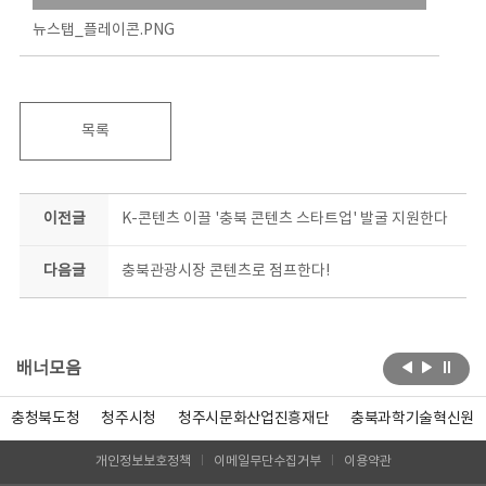
뉴스탭_플레이콘.PNG
목록
이전글
K-콘텐츠 이끌 '충북 콘텐츠 스타트업' 발굴 지원한다
다음글
충북관광시장 콘텐츠로 점프한다!
배너모음
충청북도청
청주시청
청주시문화산업진흥재단
충북과학기술혁신원
개인정보보호정책
이메일무단수집거부
이용약관