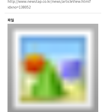
http://www.newstap.co.kr/news/articleView.html?
idxno=138052
파일