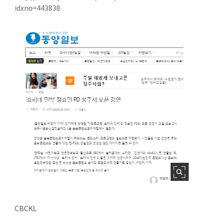
idxno=443838
CBCKL