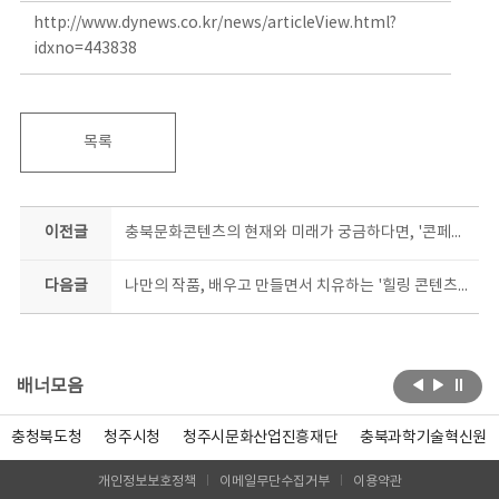
http://www.dynews.co.kr/news/articleView.html?
idxno=443838
목록
이전글
충북문화콘텐츠의 현재와 미래가 궁금하다면, '콘페스타'로!
다음글
나만의 작품, 배우고 만들면서 치유하는 '힐링 콘텐츠 창작 캠프'
배너모음
충청북도청
청주시청
청주시문화산업진흥재단
충북과학기술혁신원
개인정보보호정책
이메일무단수집거부
이용약관