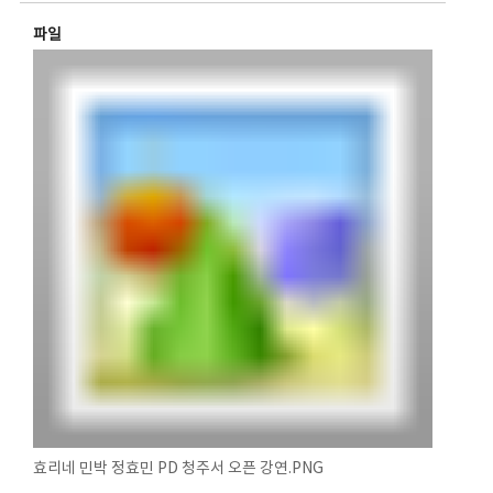
파일
효리네 민박 정효민 PD 청주서 오픈 강연.PNG