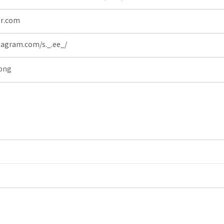
er.com
tagram.com/s._.ee_/
png