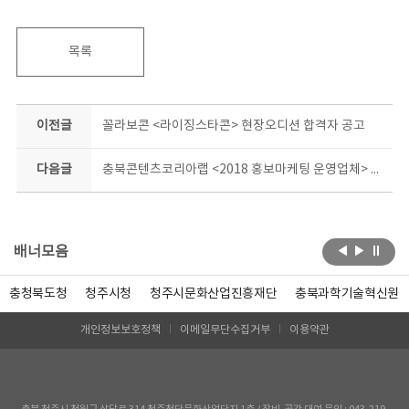
목록
이전글
꼴라보콘 <라이징스타콘> 현장오디션 합격자 공고
다음글
충북콘텐츠코리아랩 <2018 홍보마케팅 운영업체> 평가 결과 공개
배너모음
충청북도청
청주시청
청주시문화산업진흥재단
충북과학기술혁신원
개인정보보호정책
이메일무단수집거부
이용약관