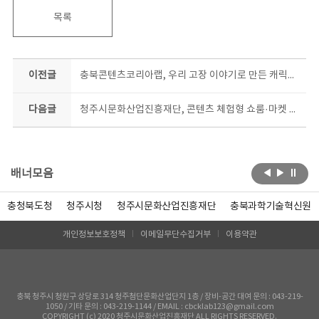
목록
이전글
충북콘텐츠코리아랩, 우리 고장 이야기로 만든 캐릭터 팝업 전시
다음글
청주시문화산업진흥재단, 콘텐츠 체험형 쇼룸·마켓 운영
배너모음
충청북도청
청주시청
청주시문화산업진흥재단
충북과학기술혁신원
개인정보보호정책
이메일무단수집거부
이용약관
충북 청주시 청원구 상당로 314 청주첨단문화산업단지 1층 / 장비-공간 대여 문의 : 043-219-
1050 / 기타 문의 : 043-219-1144 / EMAIL : cbcklab123@gmail.com
COPYRIGHT (c) 2020 청주시문화산업진흥재단 ALL RIGHTS RESERVED.