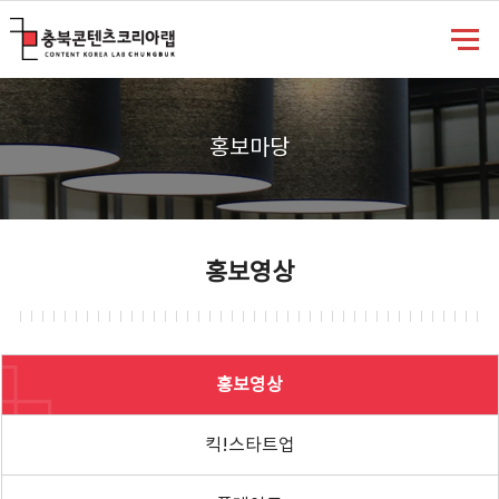
충북콘텐츠코리아랩
홍보마당
홍보영상
홍보영상
킥!스타트업