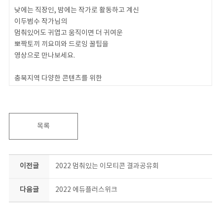
낮에는 직장인, 밤에는 작가로 활동하고 계신
이두범수 작가님의
멈춰있어도 귀엽고 움직이면 더 귀여운
뽀짝토끼 끼요미와 드로잉 꿀팁을
영상으로 만나보세요.
충북지역 다양한 콘텐츠를 위한
충북콘텐츠코리아랩!
많은 관심과 참여부탁드립니다.
#충북콘텐츠코리아랩 #이두범수 #이모티콘
목록
이전글
2022 멈춰있는 이모티콘 결과공유회
다음글
2022 에듀플러스위크