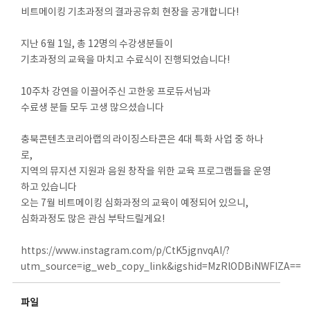
비트메이킹 기초과정의 결과공유회 현장을 공개합니다!
지난 6월 1일, 총 12명의 수강생분들이
기초과정의 교육을 마치고 수료식이 진행되었습니다!
10주차 강연을 이끌어주신 고한웅 프로듀서님과
수료생 분들 모두 고생 많으셨습니다
충북콘텐츠코리아랩의 라이징스타콘은 4대 특화 사업 중 하나
로,
지역의 뮤지션 지원과 음원 창작을 위한 교육 프로그램들을 운영
하고 있습니다
오는 7월 비트메이킹 심화과정의 교육이 예정되어 있으니,
심화과정도 많은 관심 부탁드릴게요!
https://www.instagram.com/p/CtK5jgnvqAI/?
utm_source=ig_web_copy_link&igshid=MzRlODBiNWFlZA==
파일