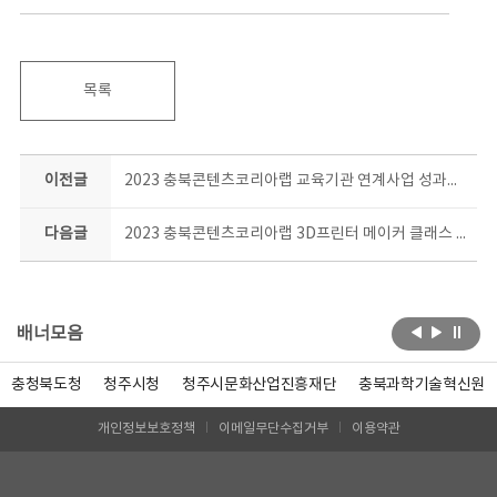
목록
이전글
2023 충북콘텐츠코리아랩 교육기관 연계사업 성과공유회 현장
다음글
2023 충북콘텐츠코리아랩 3D프린터 메이커 클래스 일상소품 제작과정 결과공유회 현장!
배너모음
충청북도청
청주시청
청주시문화산업진흥재단
충북과학기술혁신원
개인정보보호정책
이메일무단수집거부
이용약관