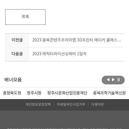
목록
이전글
2023 충북콘텐츠코리아랩 3D프린터 메이커 클래스 일상소품 제작과정 결과공유회 현장!
다음글
2023 캐릭터라이선싱페어 1일차
배너모음
충청북도청
청주시청
청주시문화산업진흥재단
충북과학기술혁신원
개인정보보호정책
이메일무단수집거부
이용약관