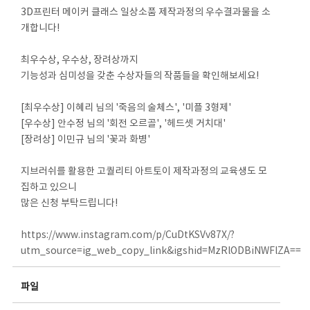
3D프린터 메이커 클래스 일상소품 제작과정의 우수결과물을 소
개합니다!
최우수상, 우수상, 장려상까지
기능성과 심미성을 갖춘 수상자들의 작품들을 확인해보세요!
[최우수상] 이혜리 님의 '죽음의 술체스', '미플 3형제'
[우수상] 안수정 님의 '회전 오르골', '헤드셋 거치대'
[장려상] 이민규 님의 '꽃과 화병'
지브러쉬를 활용한 고퀄리티 아트토이 제작과정의 교육생도 모
집하고 있으니
많은 신청 부탁드립니다!
https://www.instagram.com/p/CuDtKSVv87X/?
utm_source=ig_web_copy_link&igshid=MzRlODBiNWFlZA==
파일