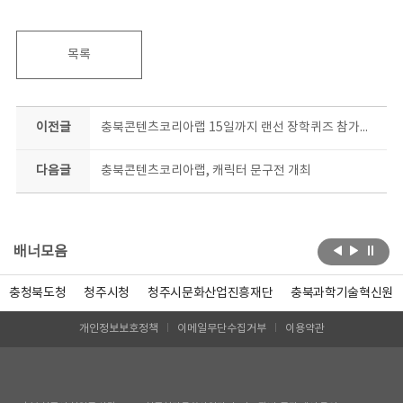
목록
이전글
충북콘텐츠코리아랩 15일까지 랜선 장학퀴즈 참가자 모집
다음글
충북콘텐츠코리아랩, 캐릭터 문구전 개최
배너모음
충청북도청
청주시청
청주시문화산업진흥재단
충북과학기술혁신원
개인정보보호정책
이메일무단수집거부
이용약관