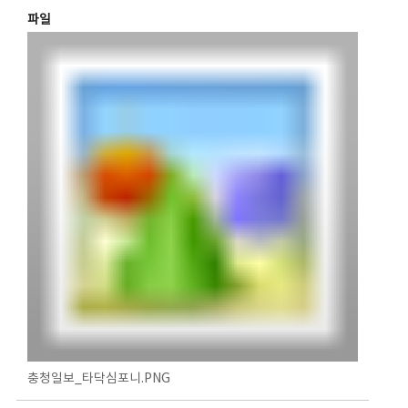
파일
충청일보_타닥심포니.PNG