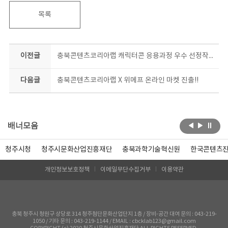
목록
이전글
충북콘텐츠코리아랩 캐릭터콘 응용과정 우수 선정작!! 대박!!
다음글
충북콘텐츠코리아랩 X 위메프 온라인 마켓 진출!!
배너모음
청주시청
청주시문화산업진흥재단
충북과학기술혁신원
한국콘텐츠
개인정보보호정책
이메일무단수집거부
이용약관
충북 청주시 청원구 상당로 314 청주첨단문화산업단지 1층 / 장비-공간 대여 문의 : 043-219-
1050 / 기타 문의 : 043-219-1144 / EMAIL : cbcklab123@gmail.com