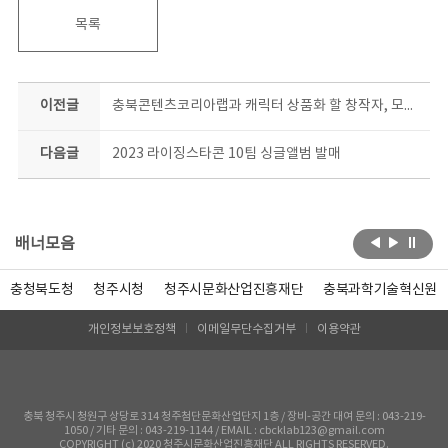
목록
이전글
충북콘텐츠코리아랩과 캐릭터 상품화 할 창작자, 모여라!
다음글
2023 라이징스타콘 10팀 싱글앨범 발매
배너모음
충청북도청
청주시청
청주시문화산업진흥재단
충북과학기술혁신원
개인정보보호정책
이메일무단수집거부
이용약관
충북 청주시 청원구 상당로 314 청주첨단문화산업단지 1층 / 장비-공간 대여 문의 : 043-219-
1050 / 기타 문의 : 043-219-1144 / EMAIL : cbcklab123@gmail.com
COPYRIGHT (c) 2020 청주시문화산업진흥재단 ALL RIGHTS RESERVED.