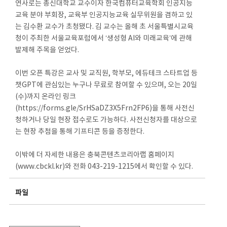
연사로는 총신대학교 교수이자 한국컴퓨터교육학회 인공지능
교육 분야 부회장, 교육부 인공지능교육 실무위원을 겸하고 있
는 김수환 교수가 초청됐다. 김 교수는 올해 초 서울특별시교육
청이 주최한 서울교육포럼에서 ‘생성형 AI와 미래교육’에 관해
발제해 주목을 얻었다.
이번 오픈 특강은 교사 및 교직원, 학부모, 에듀테크 스타트업 등
챗GPT에 관심있는 누구나 무료로 참여할 수 있으며, 오는 20일
(수)까지 온라인 링크
(https://forms.gle/SrHSaDZ3X5Frn2FP6)을 통해 사전신
청하거나 당일 현장 접수로도 가능하다. 사전신청자를 대상으로
는 현장 추첨을 통해 기프티콘 등을 증정한다.
이밖에 더 자세한 내용은 충북콘텐츠코리아랩 홈페이지
(www.cbckl.kr)와 전화 043-219-1215에서 확인할 수 있다.
파일