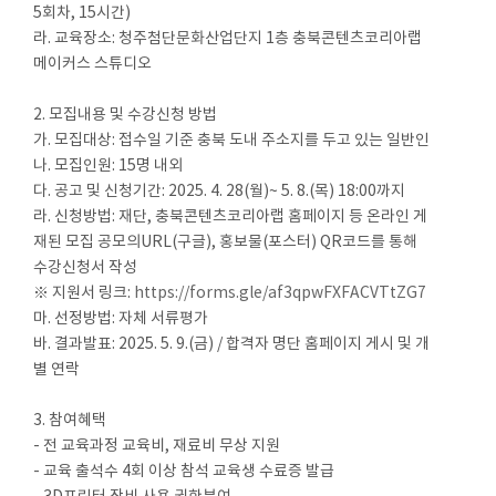
5회차, 15시간)
라. 교육장소: 청주첨단문화산업단지 1층 충북콘텐츠코리아랩
메이커스 스튜디오
2. 모집내용 및 수강신청 방법
가. 모집대상: 접수일 기준 충북 도내 주소지를 두고 있는 일반인
나. 모집인원: 15명 내외
다. 공고 및 신청기간: 2025. 4. 28(월)~ 5. 8.(목) 18:00까지
라. 신청방법: 재단, 충북콘텐츠코리아랩 홈페이지 등 온라인 게
재된 모집 공모의URL(구글), 홍보물(포스터) QR코드를 통해
수강신청서 작성
※ 지원서 링크:
https://forms.gle/af3qpwFXFACVTtZG7
마. 선정방법: 자체 서류평가
바. 결과발표: 2025. 5. 9.(금) / 합격자 명단 홈페이지 게시 및 개
별 연락
3. 참여혜택
- 전 교육과정 교육비, 재료비 무상 지원
- 교육 출석수 4회 이상 참석 교육생 수료증 발급