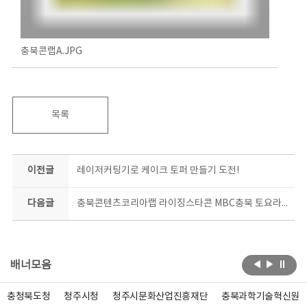
충북콘랩A.JPG
목록
이전글
레이저커팅기로 케이크 토퍼 만들기 도전!
다음글
충북콘텐츠코리아랩 라이징스타콘 MBC충북 토요라디오 출연_많은 청각 바랍니다:)
배너모음
충청북도청
청주시청
청주시문화산업진흥재단
충북과학기술혁신원