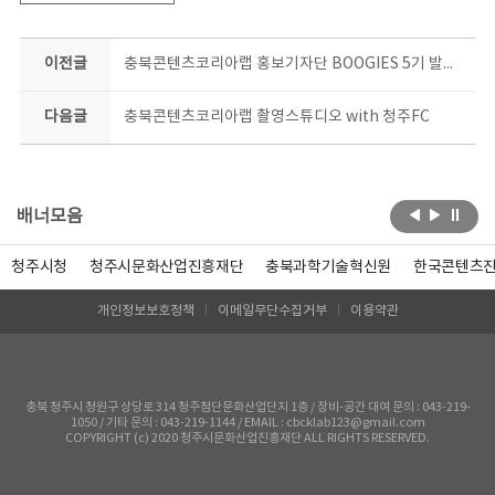
이전글
충북콘텐츠코리아랩 홍보기자단 BOOGIES 5기 발대식
다음글
충북콘텐츠코리아랩 촬영스튜디오 with 청주FC
배너모음
청주시청
청주시문화산업진흥재단
충북과학기술혁신원
한국콘텐츠
개인정보보호정책
이메일무단수집거부
이용약관
충북 청주시 청원구 상당로 314 청주첨단문화산업단지 1층 / 장비-공간 대여 문의 : 043-219-
1050 / 기타 문의 : 043-219-1144 / EMAIL : cbcklab123@gmail.com
COPYRIGHT (c) 2020 청주시문화산업진흥재단 ALL RIGHTS RESERVED.