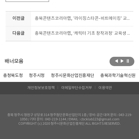
이전글
충북콘텐츠코리아랩, '라이징스타콘-비트메이킹' 교육생 모집
다음글
충북콘텐츠코리아랩, ‘캐릭터 기초 창작과정’ 교육생 모집
배너모음
충청북도청
청주시청
청주시문화산업진흥재단
충북과학기술혁신원
개인정보보호정책
이메일무단수집거부
이용약관
충북 청주시 청원구 상당로 314 청주첨단문화산업단지 1층 / 장비-공간 대여 문의 : 043-219-
1050 / 기타 문의 : 043-219-1144 / EMAIL : cbcklab123@gmail.com
COPYRIGHT (c) 2020 청주시문화산업진흥재단 ALL RIGHTS RESERVED.