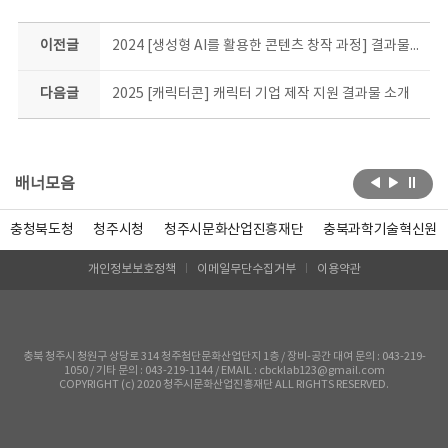
이전글
2024 [생성형 AI를 활용한 콘텐츠 창작 과정] 결과물 소개
다음글
2025 [캐릭터콘] 캐릭터 기업 제작 지원 결과물 소개
배너모음
충청북도청
청주시청
청주시문화산업진흥재단
충북과학기술혁신원
개인정보보호정책
이메일무단수집거부
이용약관
충북 청주시 청원구 상당로 314 청주첨단문화산업단지 1층 / 장비-공간 대여 문의 : 043-219-
1050 / 기타 문의 : 043-219-1144 / EMAIL : cbcklab123@gmail.com
COPYRIGHT (c) 2020 청주시문화산업진흥재단 ALL RIGHTS RESERVED.