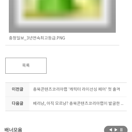
충청일보_3년연속최고등급.PNG
목록
이전글
충북콘텐츠코리아랩 '캐릭터 라이선싱 페어' 첫 출격
다음글
베리냥, 아직 모르냥? 충북콘텐츠코리아랩이 발굴한 캐릭터, 승승장구!
배너모음