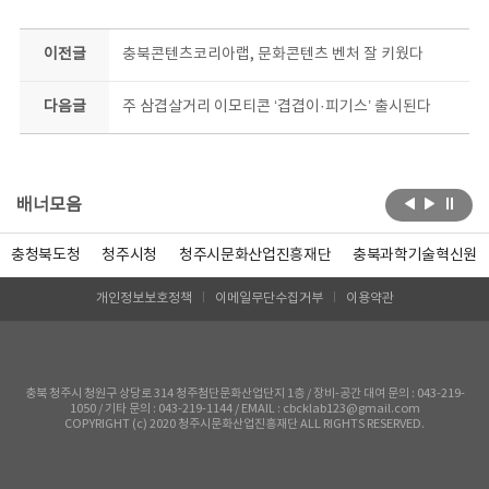
이전글
충북콘텐츠코리아랩, 문화콘텐츠 벤처 잘 키웠다
다음글
주 삼겹살거리 이모티콘 ‘겹겹이·피기스’ 출시된다
배너모음
충청북도청
청주시청
청주시문화산업진흥재단
충북과학기술혁신원
개인정보보호정책
이메일무단수집거부
이용약관
충북 청주시 청원구 상당로 314 청주첨단문화산업단지 1층 / 장비-공간 대여 문의 : 043-219-
1050 / 기타 문의 : 043-219-1144 / EMAIL : cbcklab123@gmail.com
COPYRIGHT (c) 2020 청주시문화산업진흥재단 ALL RIGHTS RESERVED.