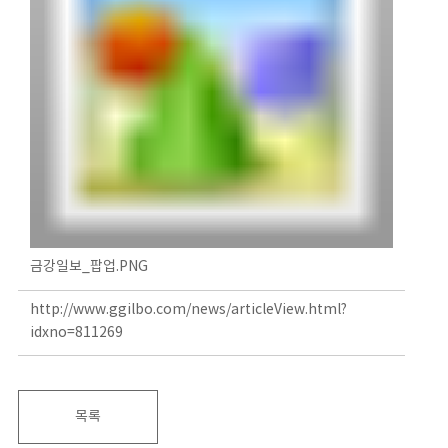
금강일보_팝업.PNG
http://www.ggilbo.com/news/articleView.html?
idxno=811269
목록