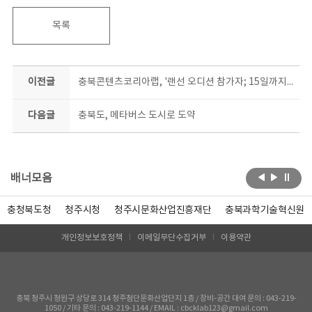
목록
이전글
충북콘텐츠코리아랩, '랜선 오디션 참가자; 15일까지 접수
다음글
충북도, 메타버스 도시로 도약
배너모음
충청북도청
청주시청
청주시문화산업진흥재단
충북과학기술혁신원
개인정보보호정책
이메일무단수집거부
이용약관
충북 청주시 청원구 상당로 314 청주첨단문화산업단지 1층 / 장비-공간 대여 문의 : 043-219-
1050 / 기타 문의 : 043-219-1144 / EMAIL : cbcklab123@gmail.com