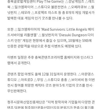
충북글로벌게임센터 Play The Game는 △강남게임즈 △레드
북 △밀크엠파이어 △스튜디오 불완전연소 △오페라큐브 △월
넛펀치 △레모라 △프로젝트 미스트 등 총 8개의 게임 개발사가
발매한 대표 게임의 인기 굿즈를 만나볼 수 있다.
또한 △밀크엠파이어의 'Maid Survivors: Little Angels 메이
드서바이벌 리틀엔젤' △월넛펀치의 'Diesuki Dungeon 다이
스키 던전' 게임은 현장에서 즐길 수 있으며, 10월에는 SNS에
인증한 관람객을 대상으로 추첨 이벤트도 예정돼 있다.
이벤트 일정은 추후 충북콘텐츠코리아랩 홈페이지와 인스타그
램에서 공개한다.
콘텐츠 팝업 마켓도 올해 12월 31일까지 운영한다. △아몬댕스
튜디오 △아트로D △무잉 △스튜디오 총총 △브이비비 등 이번
전시 참여를 희망한 캐릭터·굿즈 분야 5개 기업의 굿즈를 전시·
무인판매한다.
청주시문화산업진흥재단은 "지역 창작자와 기업들의 다양한 콘
텐츠 덕분에 청주첨단문화산업단지의 분위기가 한층 더 활기를