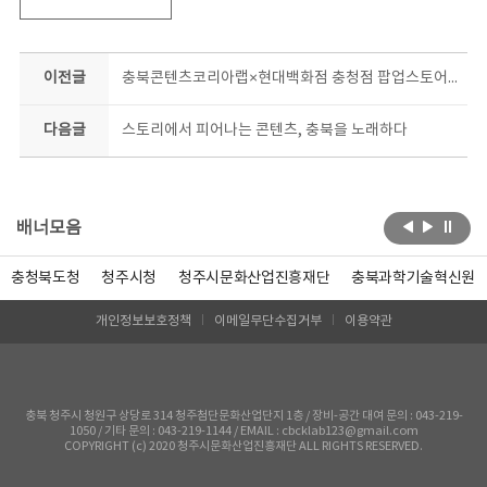
이전글
충북콘텐츠코리아랩×현대백화점 충청점 팝업스토어 선봬
다음글
스토리에서 피어나는 콘텐츠, 충북을 노래하다
배너모음
충청북도청
청주시청
청주시문화산업진흥재단
충북과학기술혁신원
개인정보보호정책
이메일무단수집거부
이용약관
충북 청주시 청원구 상당로 314 청주첨단문화산업단지 1층 / 장비-공간 대여 문의 : 043-219-
1050 / 기타 문의 : 043-219-1144 / EMAIL : cbcklab123@gmail.com
COPYRIGHT (c) 2020 청주시문화산업진흥재단 ALL RIGHTS RESERVED.