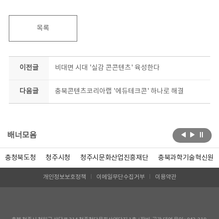
목록
이전글
비대면 시대 '실감 콘콘텐츠' 육성한다
다음글
충북콘텐츠코리아랩 '에듀테크콘' 하나로 해결
배너모음
충청북도청
청주시청
청주시문화산업진흥재단
충북과학기술혁신원
개인정보보호정책
이메일무단수집거부
이용약관