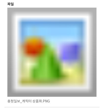
파일
충청일보_캐릭터 상품화.PNG