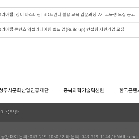
코리아랩 [장비 마스터링] 3D프린터 활용 교육 입문과정 2기 교육생 모집 공고
리아랩 콘텐츠 액셀러레이팅 빌드 업(Build up) 컨설팅 지원기업 모집
청주시문화산업진흥재단
충북과학기술혁신원
한국콘텐
이용약관
의 : 043-219-1050 / 기타 문의 : 043-219-1144 / EMAIL : cbck