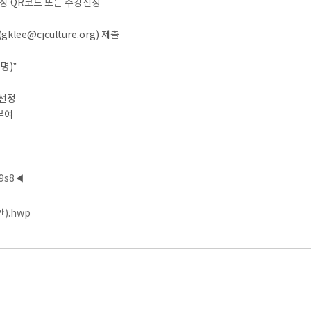
상 QR코드 또는 수강신청
gklee@cjculture.org) 제출
명)”
 선정
부여
9s8
◀
).hwp