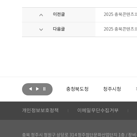
이전글
2025 충북콘텐츠
다음글
2025 충북콘텐츠코
아랩
문화체육관광부
충청북도청
청주시청
개인정보보호정책
이메일무단수집거부
충북 청주시 청원구 상당로 314 청주첨단문화산업단지 1층 / 장비-공간 대여 문