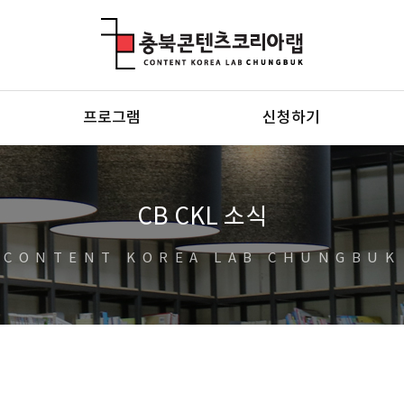
충북콘텐츠코리아랩
프로그램
신청하기
CB CKL 소식
CONTENT KOREA LAB CHUNGBUK