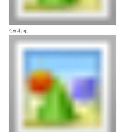
심플럭.jpg