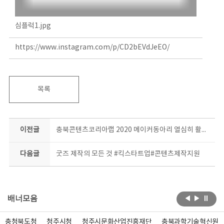
심플럭1.jpg
https://www.instagram.com/p/CD2bEVdJeEO/
목록
이전글
충북콘텐츠코리아랩 2020 메이커동아리 열심히 활동중 #사고다발지역 #포토존
다음글
굿즈 제작의 모든 것 #킥스타트업#콘텐츠제작지원
배너모음
충청북도청
청주시청
청주시문화산업진흥재단
충북과학기술혁신원