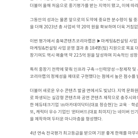
더불어 올해 처음으로 중기평가를 받는 지역이 됐고, 이에 따라
그동안의 성과는 물론 앞으로의 도약에 중요한 분수령이 될 중기
을 더해 2023년 총 사업비 약 20억 원을 확보하며 더욱 거침
이번 평가에서 충북콘텐츠코리아랩은 ▶마케팅&컨설팅 사업 운
마케팅&컨설팅 사업 운영 결과 총 184명(팀) 지원으로 목표 
장기여도 역시 매출액 약 22.5억 원을 달성하며 지속적인 성
특히 중장기 전략에 맞춰 인프라 구축⇒인력양성⇒창제작 및 
코리아랩의 정체성을 제대로 구현했다는 점에서 높은 점수를 
더불어 새로운 우수 콘텐츠 발굴 면에서도 빛났다. 지역 문화
로 파생되는 실감형 콘텐츠와 공연 콘텐츠 제작으로 충주시와의
한 에듀테크기업 ‘㈜아카데미닥터(대표 정승현)’는 교육ㆍ학습
또, 캐릭터 우수 기업인 ‘윈터버드(대표 최미지)’는 네이버
을 제작하며 두터운 마니아층을 형성했다.
4년 연속 전국평가 최고등급을 받으며 기분 좋게 한해를 마무