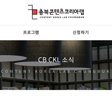
충북콘텐츠코리아랩
프로그램
신청하기
CB CKL 소식
CONTENT KOREA LAB CHUNGBUK