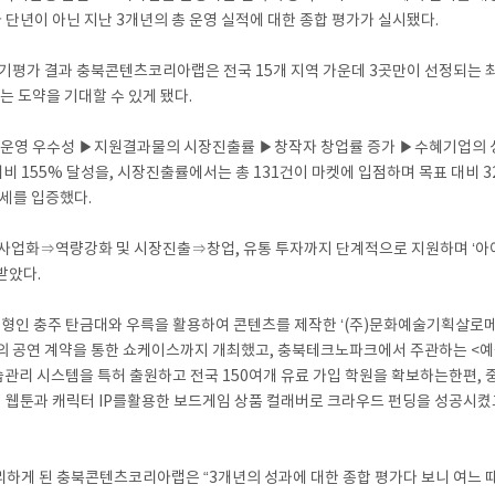
 단년이 아닌 지난 3개년의 총 운영 실적에 대한 종합 평가가 실시됐다.
평가 결과 충북콘텐츠코리아랩은 전국 15개 지역 가운데 3곳만이 선정되는 최고
없는 도약을 기대할 수 있게 됐다.
영 우수성 ▶지원결과물의 시장진출률 ▶창작자 창업률 증가 ▶수혜기업의 성장
대비 155% 달성을, 시장진출률에서는 총 131건이 마켓에 입점하며 목표 대비 
장세를 입증했다.
사업화⇒역량강화 및 시장진출⇒창업, 유통 투자까지 단계적으로 지원하며 ‘아
받았다.
원형인 충주 탄금대와 우륵을 활용하여 콘텐츠를 제작한 ‘(주)문화예술기획살로메
 공연 계약을 통한 쇼케이스까지 개최했고, 충북테크노파크에서 주관하는 <예술
관리 시스템을 특허 출원하고 전국 150여개 유료 가입 학원을 확보하는한편,
 인기 웹툰과 캐릭터 IP를활용한 보드게임 상품 컬래버로 크라우드 펀딩을 성공시
리하게 된 충북콘텐츠코리아랩은 “3개년의 성과에 대한 종합 평가다 보니 여느 