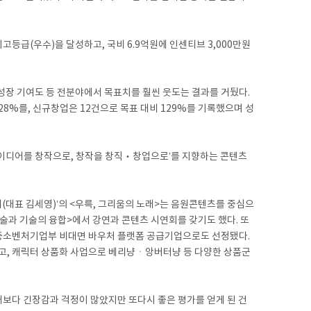
등급(우수)을 달성하고, 국비 6.9억원에 인센티브 3,000만원
 기여도 등 전분야에서 목표치를 훨씬 웃도는 결과를 거뒀다.
328%를, 신규창업은 12건으로 목표 대비 129%를 기록했으며 성
이디어를 창작으로, 창작을 창직‧창업으로’를 지향하는 콘텐츠
(대표 김세영)’의 <우륵, 그리움의 노래>는 음원콘텐츠를 중심으
과 기술의 융합>에서 강연과 콘텐츠 시연회를 갖기도 했다. 또
 중소벤처기업부 비대면 바우처 플랫폼 공급기업으로도 선정됐다.
켰고, 캐릭터 상품화 사업으로 베리냥ㆍ앙버터냥 등 다양한 상품군
때보다 긴장감과 걱정이 많았지만 또다시 좋은 평가를 얻게 된 건