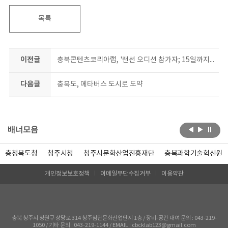
목록
이전글
충북콘텐츠코리아랩, '랜선 오디션 참가자; 15일까지 접수
다음글
충북도, 메타버스 도시로 도약
배너모음
충청북도청
청주시청
청주시문화산업진흥재단
충북과학기술혁신원
개인정보보호정책
이메일무단수집거부
이용약관
충북 청주시 청원구 상당로 314 청주첨단문화산업단지 1층 / 장비-공간 대여 문의 : 043-219-
1050 / 기타 문의 : 043-219-1144 / EMAIL : cbcklab123@gmail.com